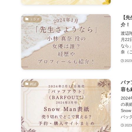
【先
ドラマ
介！
渡辺翔
月2
なら
奈（こ
202
バァ
雑誌
容も
202
の表紙
Sno
バック
202