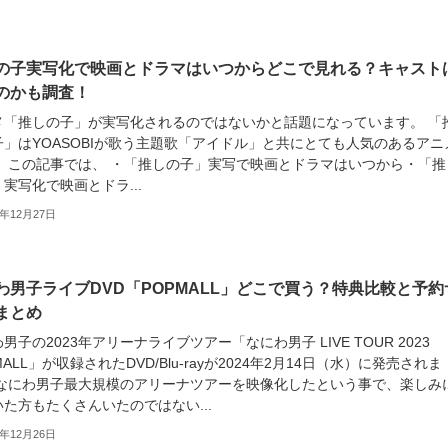
の子実写化で映画とドラマはいつからどこで見れる？キャスト
のかも調査！
メ「推しの子」が実写化されるのではないかと話題になっています。 「
子」はYOASOBIが歌う主題歌「アイドル」と共にとても人気のあるアニ
。 この記事では、 ・「推しの子」実写で映画とドラマはいつから・「推
実写化で映画とドラ...
3年12月27日
わ男子ライブDVD「POPMALL」どこで買う？特典比較と予約
まとめ
男子の2023年アリーナライブツアー「なにわ男子 LIVE TOUR 2023
MALL」が収録されたDVD/Blu-rayが2024年2月14日（水）に発売されま
 なにわ男子最大規模のアリーナツアーを映像化したという事で、楽しみ
た方もたくさんいたのではない...
3年12月26日