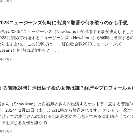
3年12月29日
2023ニュージーンズ何時に出演？順番や何を歌うのかも予想
合戦2023にニュージーンズ（NewJeans）が出場する事が決定しまし
023に初めて出場するニュージーンズ（NewJeans）が何時に出演する
りますよね。 この記事では、 ・紅白歌合戦2023ニュージーンズ
wJeans）何時に出演する？ ・...
3年12月29日
する警護24時】津田結子役の女優は誰？経歴やプロフィールも
さん（Snow Man）と白石麻衣さんが出演するオシドラ「恋する警護2
、2024年1月13日（土）よる11時から放送されます。 オシドラ「恋す
24時」で岩本照さんの演じる北沢辰之助の元恋人である津田結子（つだ 
役を演じる女優が誰なの...
3年12月28日