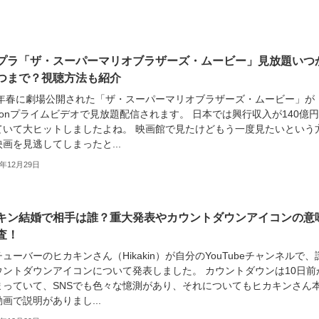
プラ「ザ・スーパーマリオブラザーズ・ムービー」見放題いつ
つまで？視聴方法も紹介
23年春に劇場公開された「ザ・スーパーマリオブラザーズ・ムービー」が
zonプライムビデオで見放題配信されます。 日本では興行収入が140億
ていて大ヒットしましたよね。 映画館で見たけどもう一度見たいという
画を見逃してしまったと...
3年12月29日
キン結婚で相手は誰？重大発表やカウントダウンアイコンの意
査！
ューバーのヒカキンさん（Hikakin）が自分のYouTubeチャンネルで、
ウントダウンアイコンについて発表しました。 カウントダウンは10日前
まっていて、SNSでも色々な憶測があり、それについてもヒカキンさん
画で説明がありまし...