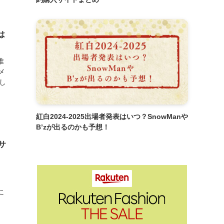
は
推
メ
し
紅白2024-2025出場者発表はいつ？SnowManや
B’zが出るのかも予想！
サ
に