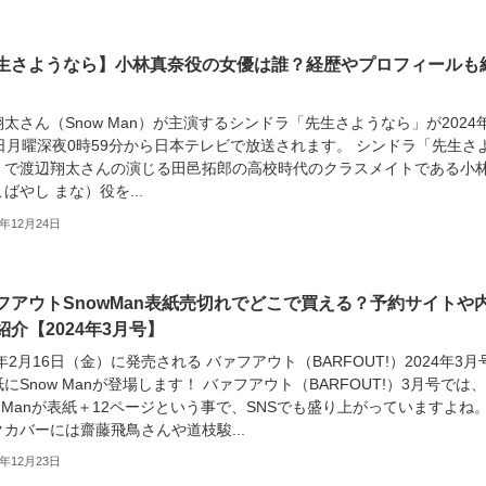
生さようなら】小林真奈役の女優は誰？経歴やプロフィールも
太さん（Snow Man）が主演するシンドラ「先生さようなら」が2024
2日月曜深夜0時59分から日本テレビで放送されます。 シンドラ「先生さ
」で渡辺翔太さんの演じる田邑拓郎の高校時代のクラスメイトである小
ばやし まな）役を...
3年12月24日
フアウトSnowMan表紙売切れでどこで買える？予約サイトや
紹介【2024年3月号】
4年2月16日（金）に発売される バァフアウト（BARFOUT!）2024年3月
にSnow Manが登場します！ バァフアウト（BARFOUT!）3月号では、
w Manが表紙＋12ページという事で、SNSでも盛り上がっていますよね
カバーには齋藤飛鳥さんや道枝駿...
3年12月23日