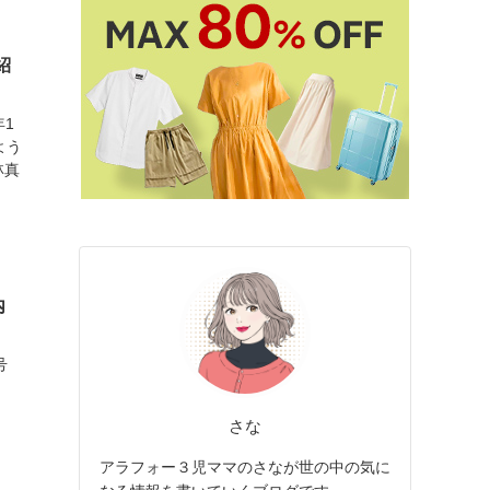
紹
年1
よう
林真
内
号
。
さな
アラフォー３児ママのさなが世の中の気に