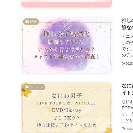
推し
映画
誰な
アニ
しの
です
の子」
202
なに
ニュース
イト
なにわ
POP
す。
してい
202