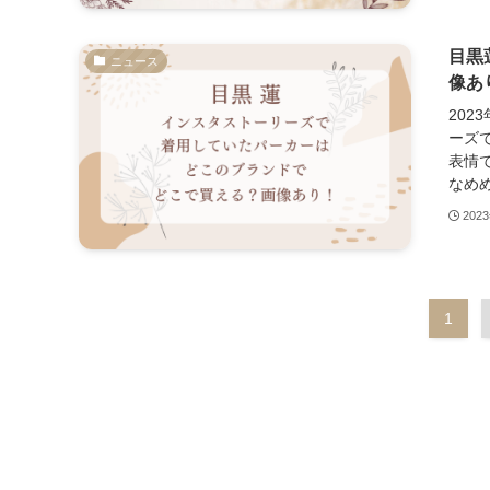
目黒
ニュース
像あ
202
ーズ
表情
なめめ
202
1