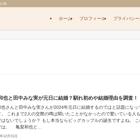
ife
ホーム
プロフィール
プライバシー
和也と田中みな実が元日に結婚？馴れ初めや結婚理由を調査！
和也さんと田中みな実さんが2024年元日に結婚するのではと話題になっ
す。 これまで2人の交際の噂は聞いたことがなかったので驚いている人
ではないでしょうか？ もし本当ならビッグカップルの誕生ですよね。 こ
は、 亀梨和也と...
3年12月31日