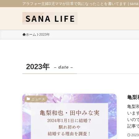
アラフォー主婦3児ママが日常で気になったことを書いてます | sana L
ホーム
2023年
2023年
– date –
亀梨
ニュース
亀梨
いま
いの
記事で
202