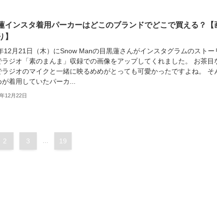
蓮インスタ着用パーカーはどこのブランドでどこで買える？【
り】
3年12月21日（木）にSnow Manの目黒蓮さんがインスタグラムのストー
でラジオ「素のまんま」収録での画像をアップしてくれました。 お茶目
でラジオのマイクと一緒に映るめめがとっても可愛かったですよね。 そ
が着用していたパーカ...
3年12月22日
2
3
...
19