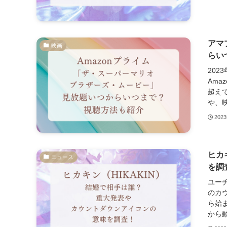
アマ
映画
らい
20
Ama
超え
や、映
202
ヒカ
ニュース
を調
ユーチ
のカ
ら始
から動