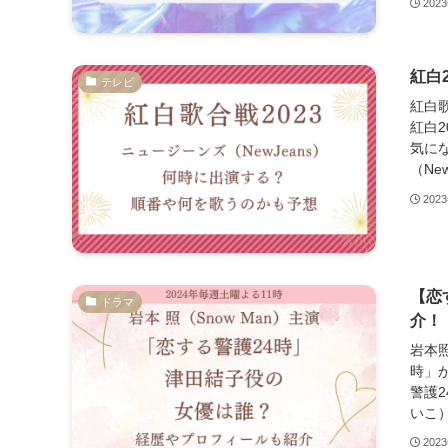
202
紅白
テレビ
紅白歌
紅白2
気にな
（Ne
202
【恋
ドラマ
介！
岩本照
時」が
警護
いこ）
202