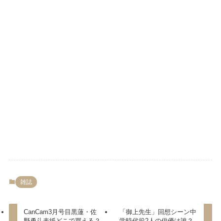
雑誌
CanCam3月号目黒蓮・佐
「御上先生」回想シーン中
野勇斗表紙どこで買える？
学時代役2人の俳優は誰？