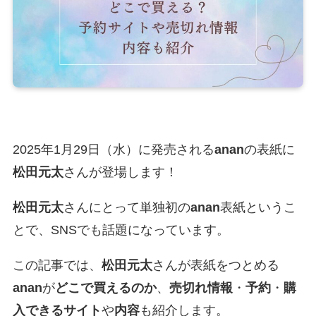
2025年1月29日（水）に発売される
anan
の表紙に
松田元太
さんが登場します！
松田元太
さんにとって単独初の
anan
表紙というこ
とで、SNSでも話題になっています。
この記事では、
松田元太
さんが表紙をつとめる
anan
が
どこで買えるのか
、
売切れ情報
・
予約
・
購
入できるサイト
や
内容
も紹介します。