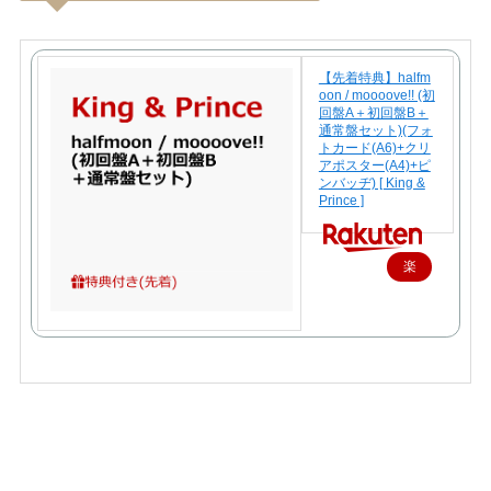
【先着特典】halfm
oon / moooove!! (初
回盤A＋初回盤B＋
通常盤セット)(フォ
トカード(A6)+クリ
アポスター(A4)+ピ
ンバッヂ) [ King &
Prince ]
楽
天
で
購
入