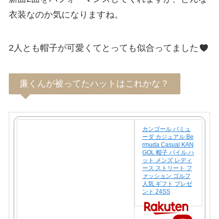
衣装なのか気になりますね。
2人とも帽子が可愛くてとっても似合ってました
廉くんが被ってたハットはこれかな？
カンゴール バミュ
ーダ カジュアル Be
rmuda Casual KAN
GOL 帽子 パイル ハ
ット メンズ レディ
ース ストリート フ
ァッション ゴルフ
人気 ギフト プレゼ
ント 24SS