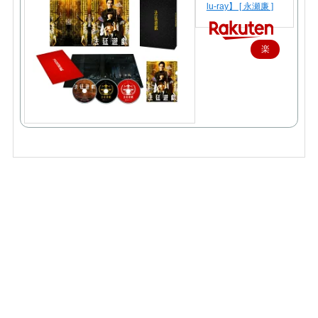
lu-ray】 [ 永瀬廉 ]
楽
天
で
購
入