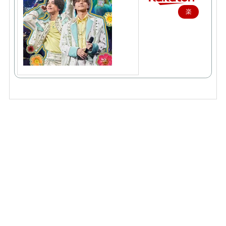
楽
天
で
購
入