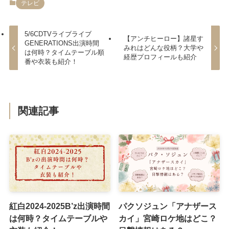
テレビ
5/6CDTVライブライブ
【アンチヒーロー】諸星す
GENERATIONS出演時間
みれはどんな役柄？大学や
は何時？タイムテーブル順
経歴プロフィールも紹介
番や衣装も紹介！
関連記事
紅白2024-2025B’z出演時間
パクソジュン「アナザース
は何時？タイムテーブルや
カイ」宮崎ロケ地はどこ？