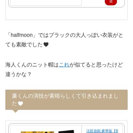
楽
天
で
購
入
「halfmoon」ではブラックの大人っぽい衣装がと
ても素敵でした
海人くんのニット帽は
これ
が似てると思ったけど
違うかな？
廉くんの演技が素晴らしくて引き込まれまし
た
法廷遊戯 豪華版【B