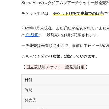
Snow Manのスタジアムツアーチケット一般発売
チケット申込は、
チケットぴあで先着での販売
で
2025年1月末現在、まだ詳細が発表されていませんが
の
公式HP
に一般発売の詳細が記載されます。
一般発売は先着順ですので、事前に申込ページの
こちらでも
分かり次第、追記していきます。
【
国立競技場チケット一般発売詳細
】
日付
時間
発売先