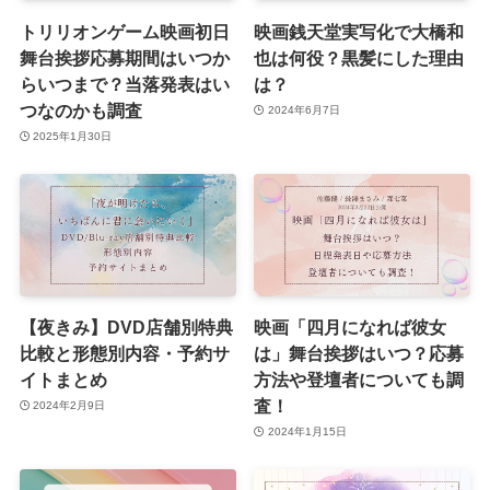
トリリオンゲーム映画初日
映画銭天堂実写化で大橋和
舞台挨拶応募期間はいつか
也は何役？黒髪にした理由
らいつまで？当落発表はい
は？
つなのかも調査
2024年6月7日
2025年1月30日
【夜きみ】DVD店舗別特典
映画「四月になれば彼女
比較と形態別内容・予約サ
は」舞台挨拶はいつ？応募
イトまとめ
方法や登壇者についても調
査！
2024年2月9日
2024年1月15日