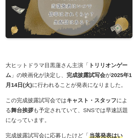
大ヒットドラマ目黒蓮さん主演「
トリリオンゲー
ム
」の映画化が決定し、
完成披露試写会
が
2025年1
月14日(火)
に行われることが発表になりました。
この完成披露試写会では
キャスト・スタッフ
によ
る
舞台挨拶
も予定されていて、SNSでは早速話題
になっています。
完成披露試写会に応募したけど「
当落発表はい