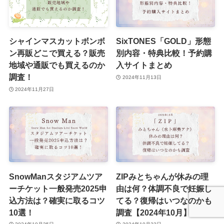
シャインマスカットボンボ
SixTONES「GOLD」形態
ン再販どこで買える？販売
別内容・特典比較！予約購
地域や通販でも買えるのか
入サイトまとめ
調査！
2024年11月13日
2024年11月27日
SnowManスタジアムツア
ZIPみとちゃんが休みの理
ーチケット一般発売2025申
由は何？体調不良で妊娠し
込方法は？確実に取るコツ
てる？復帰はいつなのかも
10選！
調査【2024年10月】