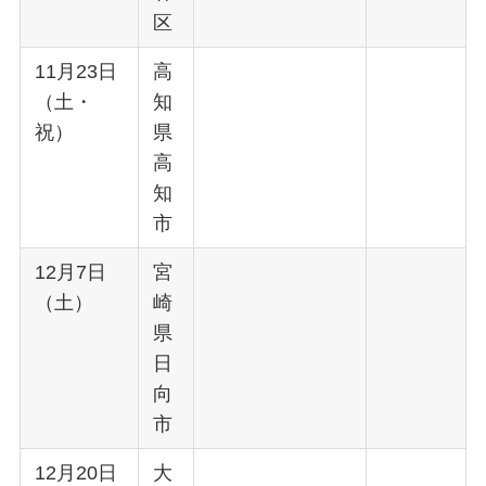
区
11月23日
高
（土・
知
祝）
県
高
知
市
12月7日
宮
（土）
崎
県
日
向
市
12月20日
大