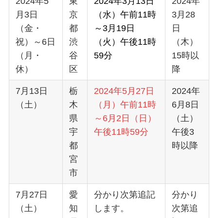
2024年5
東
2024年3月13日
2024年
月3日
京
（水）午前11時
3月28
（金・
都
～3月19日
日
祝）～6日
渋
（火）午後11時
（木）
（月・
谷
59分
15時以
休）
区
降
7月13日
栃
2024年5月27日
2024年
（土）
木
（月）午前11時
6月8日
県
～6月2日（日）
（土）
宇
午後11時59分
午後3
都
時以降
宮
市
7月27日
愛
分かり次第追記
分かり
（土）
知
します。
次第追