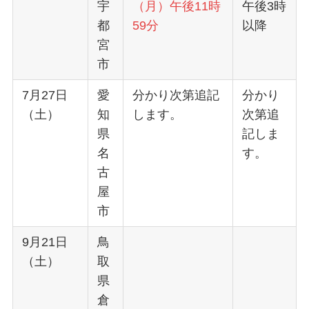
宇
（月）午後11時
午後3時
都
59分
以降
宮
市
7月27日
愛
分かり次第追記
分かり
（土）
知
します。
次第追
県
記しま
名
す。
古
屋
市
9月21日
鳥
（土）
取
県
倉