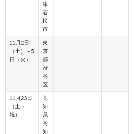
津
若
松
市
11月2日
東
（土）～5
京
日（火）
都
渋
谷
区
11月23日
高
（土・
知
祝）
県
高
知