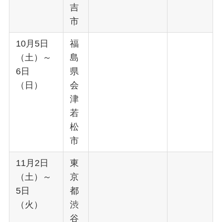
吉
市
10月5日
福
（土）～
島
6日
県
（日）
会
津
若
松
市
11月2日
東
（土）～
京
5日
都
（火）
渋
谷