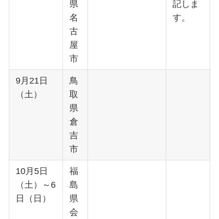
県
記しま
名
す。
古
屋
市
9月21日
鳥
（土）
取
県
倉
吉
市
10月5日
福
（土）～6
島
日（日）
県
会